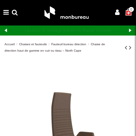
×
0
Livraison et montage gratuits en Suisse romande
Accueil
Chaises et fauteuils
Fauteuil bureau direction
Chaise de
direction haut de gamme en cuir ou tissu – North Cape