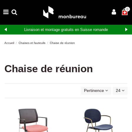
0
Livraison et montage gratuits en Suisse romande
Accueil
Chaises et fauteuils
Chaise de réunion
Chaise de réunion
Pertinence
24