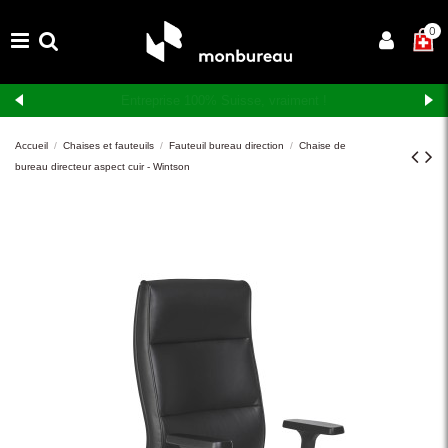
×
0
Livraison et montage gratuits en Suisse romande
Accueil
Chaises et fauteuils
Fauteuil bureau direction
Chaise de
bureau directeur aspect cuir - Wintson