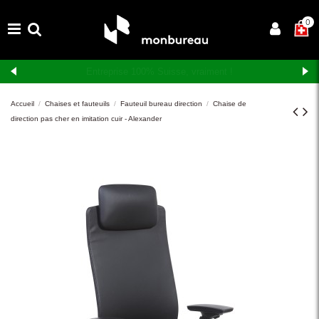
×
0
Livraison et montage gratuits en Suisse romande
Accueil
Chaises et fauteuils
Fauteuil bureau direction
Chaise de
direction pas cher en imitation cuir - Alexander