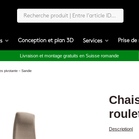
Conception et plan 3D
Prise de
ts
Services
Livraison et montage gratuits en Suisse romande
tes pivotante – Sandie
Chais
roule
Description
|