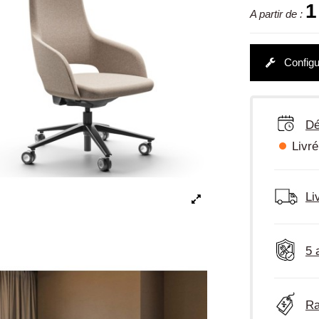
1
A partir de :
Configu
Dé
Livré
Li
5 
Ra