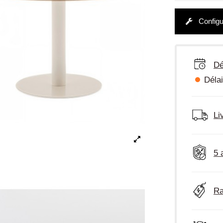
Configu
Dé
Délai
Li
5 
Ra