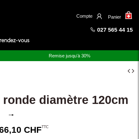
×
Compte
Panier
027 565 44 15
 rendez-vous
Remise jusqu'à 30%
e ronde diamètre 120cm
TTC
66,10 CHF