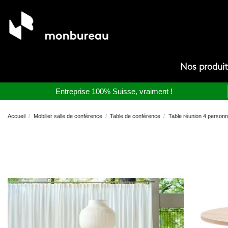
Nos produi
Entreprise 100% Suisse, vraiment !
Accueil
Mobilier salle de conférence
Table de conférence
Table réunion 4 person