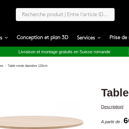
Conception et plan 3D
Prise de
ts
Services
Livraison et montage gratuits en Suisse romande
nes
Table ronde diamètre 120cm
Tabl
Description
|
6
A partir de :