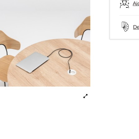
Ai
De