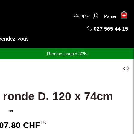
×
Compte
Panier
027 565 44 15
 rendez-vous
Remise jusqu'à 30%
 ronde D. 120 x 74cm
TTC
07,80 CHF