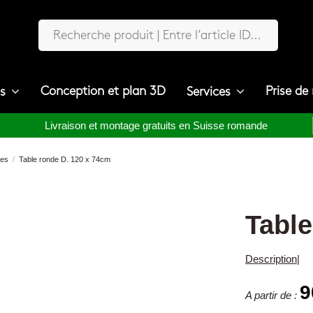
Conception et plan 3D
Prise de
ts
Services
Livraison et montage gratuits en Suisse romande
nes
Table ronde D. 120 x 74cm
Table
Description
|
9
A partir de :