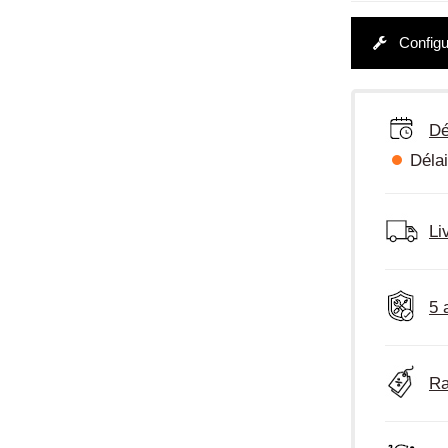
Configu
Dé
Délai
Li
5 
Ra