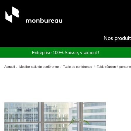
Nos produi
Entreprise 100% Suisse, vraiment !
Accueil
Mobilier salle de conférence
Table de conférence
Table réunion 4 person