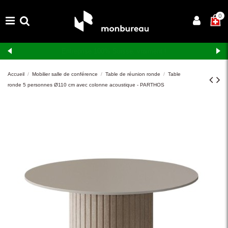
×
0
Livraison et montage gratuits en Suisse romande
Accueil
Mobilier salle de conférence
Table de réunion ronde
Table
ronde 5 personnes Ø110 cm avec colonne acoustique - PARTHOS