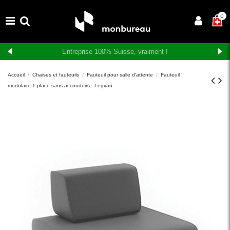
×
0
Livraison et montage gratuits en Suisse romande
Accueil
Chaises et fauteuils
Fauteuil pour salle d'attente
Fauteuil
modulaire 1 place sans accoudoirs - Legvan