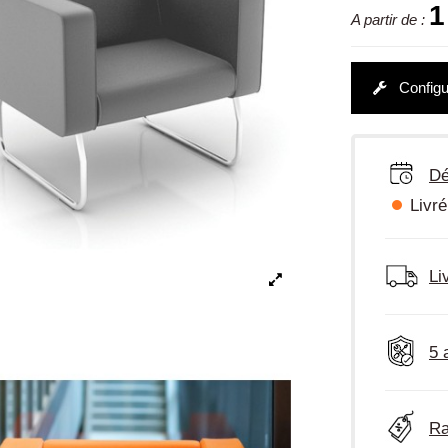
1
A partir de :
Configu
Dé
Livré
Li
5 
Ra