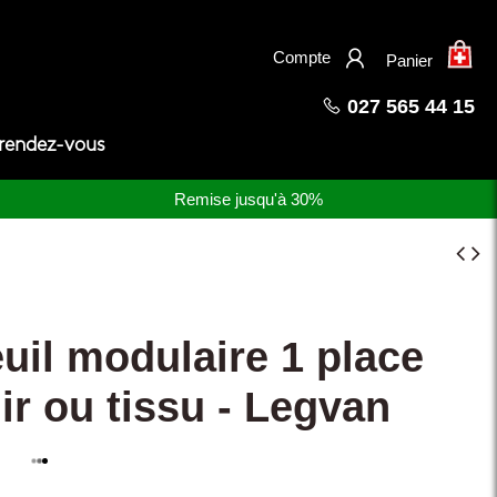
×
Compte
Panier
027 565 44 15
 rendez-vous
Remise jusqu'à 30%
uil modulaire 1 place
ir ou tissu - Legvan