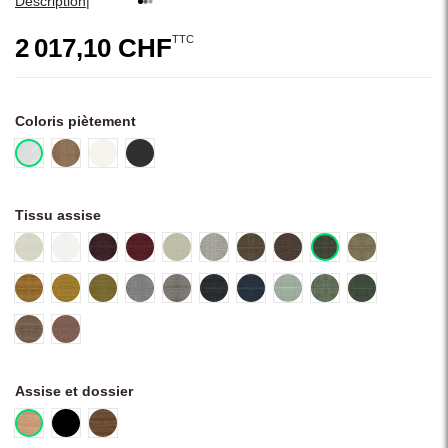
|
Description
TTC
2 017,10 CHF
Coloris piètement
00L - Poli
14 - Laiton antique
30 - Blanc mat
31 - Noir mat
Tissu assise
NV100 - Crème
NV111 - Blanc polaire
NV303 - Bordeaux
NV306 - Rouge vin
NV400 - Beige lin
NV401 - Gris clair
NV404 - Chocolat
NV404 - Marron
NV405 - Gris Kaki
NV406 - Oliv
NV500 - Camel
NV501 - Moutarde
NV503 -Kaki
NV603 -Gris
NV604 - Gris taupe
NV605 - Bleu nuit
NV704 - Bleu encre
NV800 - Vert menthe
NV802 - Vert sauge
NV804 - Vert 
NV900 - Brun châtaigne
NV901 - Brun rosé
Assise et dossier
RVVAN - Chêne naturel
RVTA04 - Chêne noir
V004 - Noyer américain