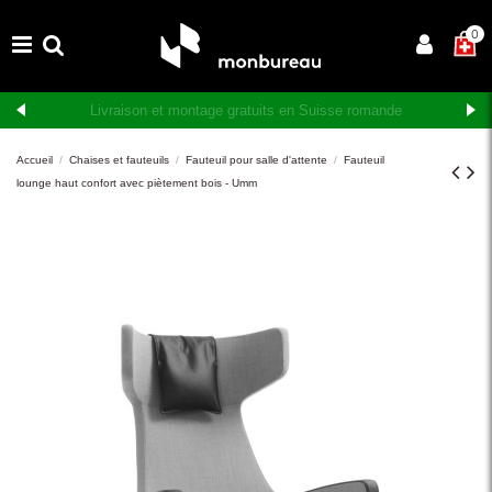
×
0
Livraison et montage gratuits en Suisse romande
Accueil
Chaises et fauteuils
Fauteuil pour salle d'attente
Fauteuil
lounge haut confort avec piètement bois - Umm