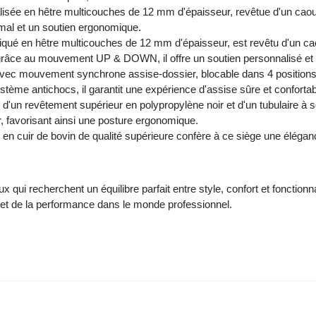
éalisée en hêtre multicouches de 12 mm d'épaisseur, revêtue d'un ca
imal et un soutien ergonomique.
iqué en hêtre multicouches de 12 mm d'épaisseur, est revêtu d'un ca
grâce au mouvement UP & DOWN, il offre un soutien personnalisé et 
c mouvement synchrone assise-dossier, blocable dans 4 positions, pe
ème antichocs, il garantit une expérience d'assise sûre et confortab
d'un revêtement supérieur en polypropylène noir et d'un tubulaire à s
r, favorisant ainsi une posture ergonomique.
n en cuir de bovin de qualité supérieure confère à ce siège une élégan
x qui recherchent un équilibre parfait entre style, confort et fonction
e et de la performance dans le monde professionnel.