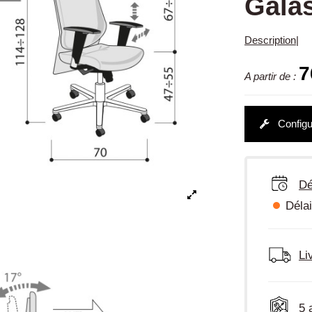
Gala
Description
|
7
A partir de :
Configu
Dé
Délai
Li
5 