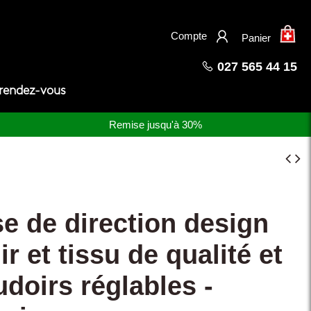
×
Compte
Panier
027 565 44 15
 rendez-vous
Remise jusqu'à 30%
e de direction design
ir et tissu de qualité et
doirs réglables -