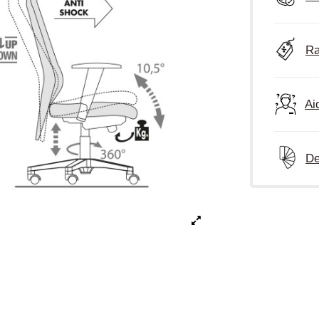
Ra
Ai
De