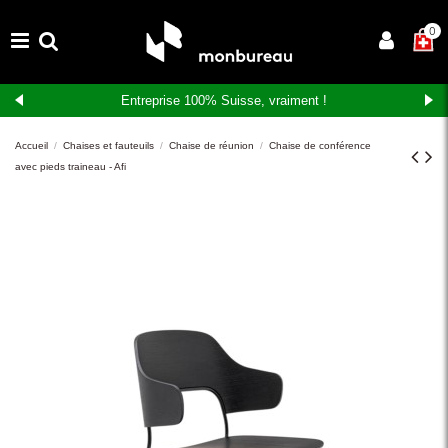
×
0
Entreprise 100% Suisse, vraiment !
Accueil
Chaises et fauteuils
Chaise de réunion
Chaise de conférence
avec pieds traineau - Afi