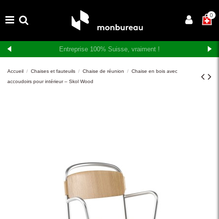
×
0
Livraison et montage gratuits en Suisse romande
Accueil
Chaises et fauteuils
Chaise de réunion
Chaise en bois avec
accoudoirs pour intérieur – Skol Wood