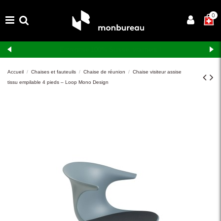
×
0
Livraison et montage gratuits en Suisse romande
Accueil
Chaises et fauteuils
Chaise de réunion
Chaise visiteur assise
tissu empilable 4 pieds – Loop Mono Design