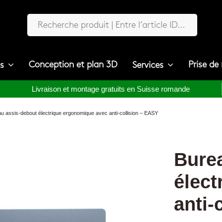
Conception et plan 3D
Prise de
ts
Services
Livraison et montage gratuits en Suisse romande
u assis-debout électrique ergonomique avec anti-collision – EASY
Bure
élec
anti-