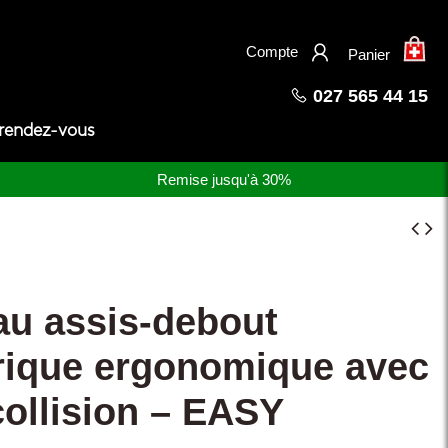
×
Compte
Panier
027 565 44 15
 rendez-vous
Remise jusqu'à 30%
au assis-debout
trique ergonomique avec
collision – EASY