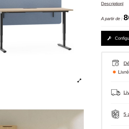
Description
|
8
A partir de :
Configu
Dé
Livré
Li
5 