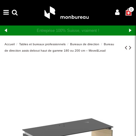
×
0
Livraison et montage gratuits en Suisse romande
Accueil
Tables et bureaux professionnels
Bureaux de direction
Bureau
de direction assis debout haut de gamme 180 ou 200 cm – Move&Lead