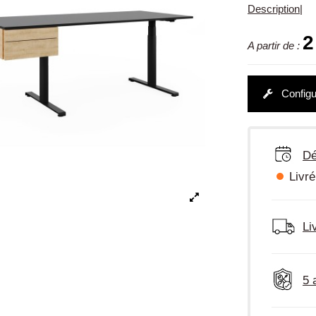
Description
|
2
A partir de :
Configu
Dé
Livré
Li
5 