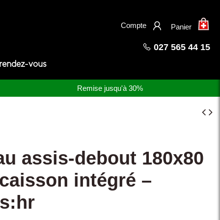
×
Compte
Panier
027 565 44 15
 rendez-vous
Remise jusqu'à 30%
au assis-debout 180x80
caisson intégré –
s:hr