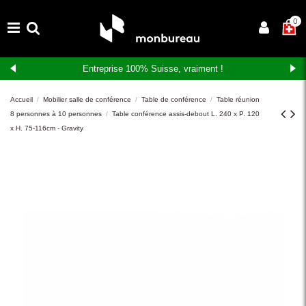
×
0
Entreprise 100% Suisse, vraiment !
Accueil
Mobilier salle de conférence
Table de conférence
Table réunion
8 personnes à 10 personnes
Table conférence assis-debout L. 240 x P. 120
x H. 75-116cm - Gravity