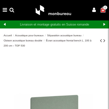
×
0
Livraison et montage gratuits en Suisse romande
Accueil
Acoustique pour bureaux
Séparation acoustique bureau
Cloison acoustique bureau double
Écran acoustique frontal bench L. 100 à
200 cm – TOP 530