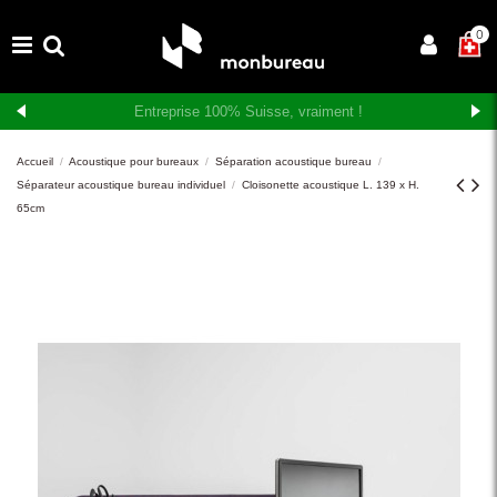
×
0
Livraison et montage gratuits en Suisse romande
Accueil
Acoustique pour bureaux
Séparation acoustique bureau
Séparateur acoustique bureau individuel
Cloisonette acoustique L. 139 x H.
65cm