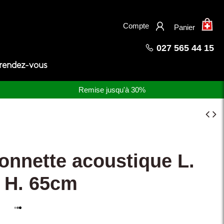
×
Compte
Panier
027 565 44 15
 rendez-vous
Remise jusqu'à 30%
onnette acoustique L.
 H. 65cm