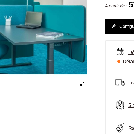
5
A partir de :
Configu
Dé
Délai
Li
5 
Ra