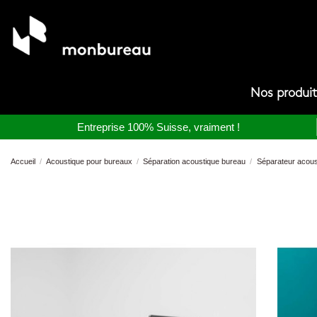
Nos produi
Entreprise 100% Suisse, vraiment !
Accueil
Acoustique pour bureaux
Séparation acoustique bureau
Séparateur acoust