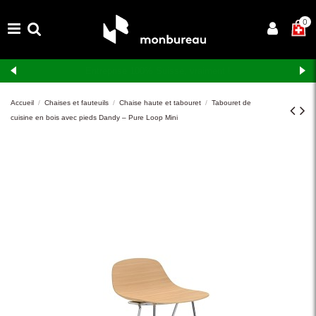
×
0
Livraison et montage gratuits en Suisse romande
Accueil
Chaises et fauteuils
Chaise haute et tabouret
Tabouret de
cuisine en bois avec pieds Dandy – Pure Loop Mini