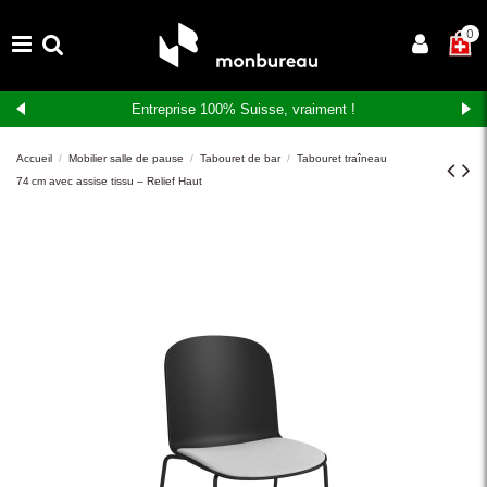
×
0
Entreprise 100% Suisse, vraiment !
Accueil
Mobilier salle de pause
Tabouret de bar
Tabouret traîneau
74 cm avec assise tissu – Relief Haut