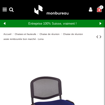
×
0
Entreprise 100% Suisse, vraiment !
Accueil
Chaises et fauteuils
Chaise de réunion
Chaise de réunion
assie rembourrée bon marché - Lena