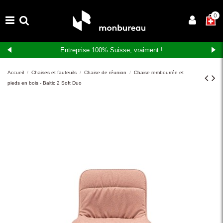
×
0
Entreprise 100% Suisse, vraiment !
Accueil
Chaises et fauteuils
Chaise de réunion
Chaise rembourrée et
pieds en bois - Baltic 2 Soft Duo