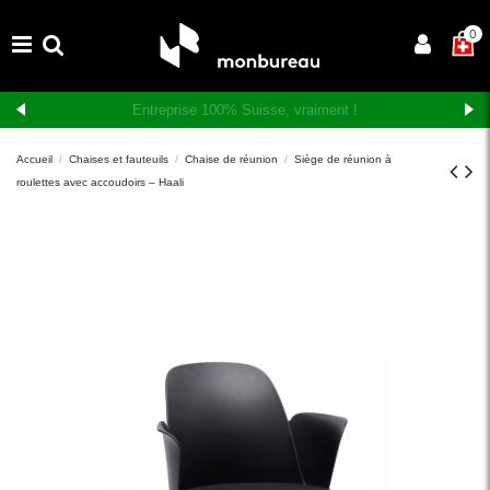
×
0
Livraison et montage gratuits en Suisse romande
Accueil
Chaises et fauteuils
Chaise de réunion
Siège de réunion à
roulettes avec accoudoirs – Haali