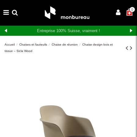
×
0
Livraison et montage gratuits en Suisse romande
Accueil
Chaises et fauteuils
Chaise de réunion
Chaise design bois et
tissue – Sicla Wood