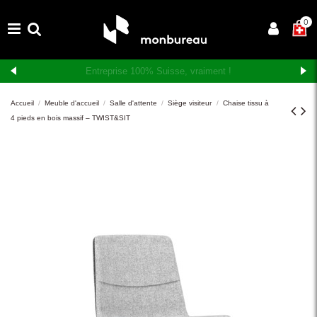
×
0
Livraison et montage gratuits en Suisse romande
Accueil
Meuble d'accueil
Salle d'attente
Siège visiteur
Chaise tissu à
4 pieds en bois massif – TWIST&SIT