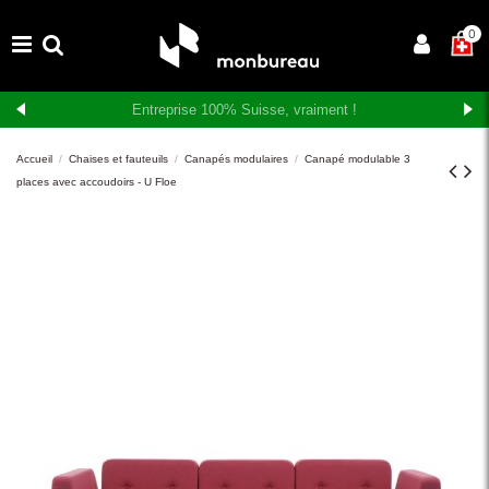
×
0
Livraison et montage gratuits en Suisse romande
Accueil
Chaises et fauteuils
Canapés modulaires
Canapé modulable 3
places avec accoudoirs - U Floe