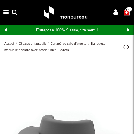
×
0
Entreprise 100% Suisse, vraiment !
Accueil
Chaises et fauteuils
Canapé de salle d'attente
Banquette
modulaire arrondie avec dossier 180° - Legvan