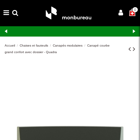
×
0
Livraison et montage gratuits en Suisse romande
Accueil
Chaises et fauteuils
Canapés modulaires
Canapé courbe
grand confort avec dossier - Quadra