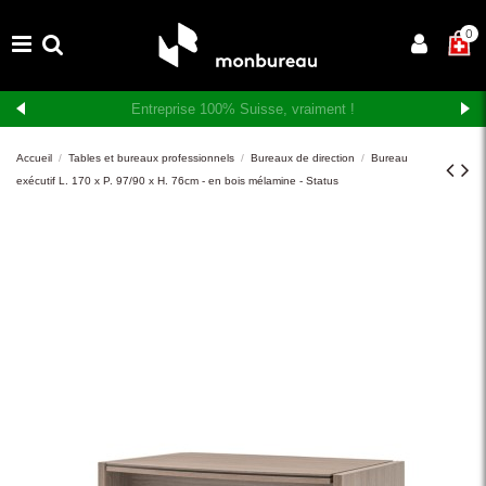
×
0
Livraison et montage gratuits en Suisse romande
Accueil
Tables et bureaux professionnels
Bureaux de direction
Bureau
exécutif L. 170 x P. 97/90 x H. 76cm - en bois mélamine - Status