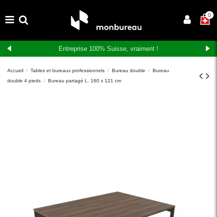
×
0
Entreprise 100% Suisse, vraiment !
Accueil
Tables et bureaux professionnels
Bureau double
Bureau
double 4 pieds
Bureau partagé L. 160 x 121 cm