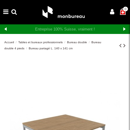
×
0
Livraison et montage gratuits en Suisse romande
Accueil
Tables et bureaux professionnels
Bureau double
Bureau
double 4 pieds
Bureau partagé L. 140 x 141 cm