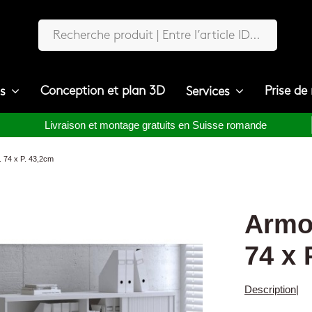
Conception et plan 3D
Prise de
ts
Services
Livraison et montage gratuits en Suisse romande
. 74 x P. 43,2cm
Armoi
74 x 
Description
|