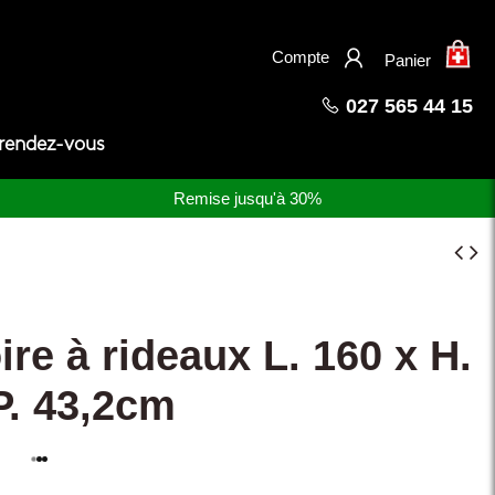
×
Compte
Panier
027 565 44 15
 rendez-vous
Remise jusqu'à 30%
re à rideaux L. 160 x H.
P. 43,2cm