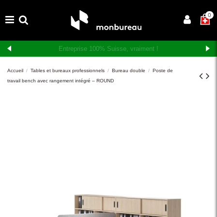
×
0
Livraison et montage gratuits en Suisse romande
Accueil
Tables et bureaux professionnels
Bureau double
Poste de
travail bench avec rangement intégré – ROUND