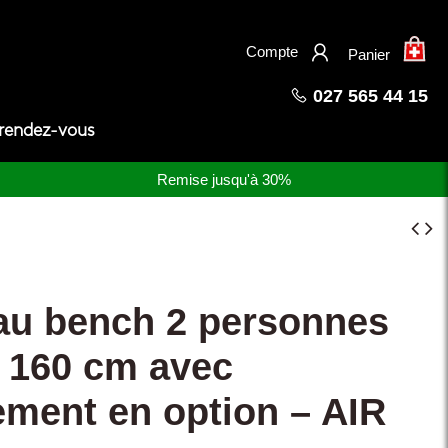
×
Compte
Panier
027 565 44 15
 rendez-vous
Remise jusqu'à 30%
au bench 2 personnes
x 160 cm avec
ment en option – AIR