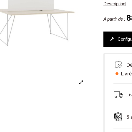
Description
|
8
A partir de :
Configu
Dé
Livré
Li
5 