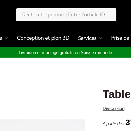
Conception et plan 3D
Prise de
ts
Services
Livraison et montage gratuits en Suisse romande
Tabl
Description
|
3
A partir de :