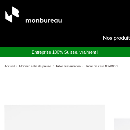
Nos produi
Entreprise 100% Suisse, vraiment !
Accueil
Mobilier salle de pause
Table restauration
Table de café 80x80cm