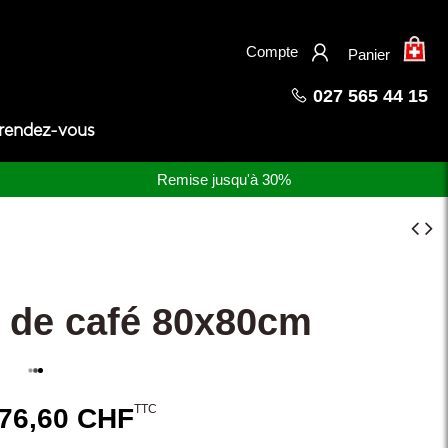
×
Compte
Panier
027 565 44 15
 rendez-vous
Remise jusqu'à 30%
e de café 80x80cm
TTC
76,60 CHF