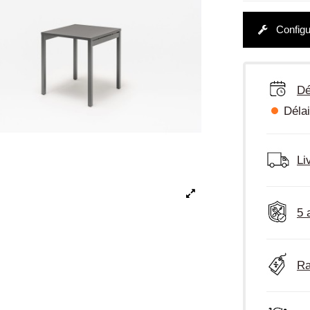
Configu
Dé
Délai
Li
5 
Ra