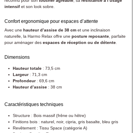
reconnu pour son
toucher agréable
, sa
résistance à l’usage
intensif
et son look sobre.
Confort ergonomique pour espaces d’attente
Avec une
hauteur d’assise de 38 cm
et une inclinaison
naturelle, la Harmo Relax offre une
posture reposante
, parfaite
pour aménager des
espaces de réception ou de détente
.
Dimensions
Hauteur totale
: 73,5 cm
Largeur
: 71,3 cm
Profondeur
: 69,6 cm
Hauteur d’assise
: 38 cm
Caractéristiques techniques
Structure : Bois massif (frêne ou hêtre)
Finitions bois : naturel, noir, cipria, gris basalte, bleu gris
Revêtement : Tissu Space (catégorie A)