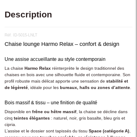
Description
Réf. ID-5015-LNLT
Chaise lounge Harmo Relax – confort & design
Une assise accueillante au style contemporain
La chaise
Harmo Relax
réinterprète le design traditionnel des
chaises en bois avec une silhouette fluide et contemporaine. Son
profil robuste mais délicat apporte une sensation de
stabilité et
de légèreté
, idéale pour les
bureaux, halls ou zones d’attente
.
Bois massif & tissu – une finition de qualité
Disponible en
frêne ou hêtre massif
, la chaise se décline dans
cinq
teintes élégantes
: naturel, noir, gris basalte, bleu gris et
cipria.
L’assise et le dossier sont tapissés du tissu
Space (catégorie A)
,