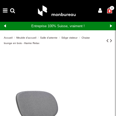
×
0
Entreprise 100% Suisse, vraiment !
Accueil
Meuble d'accueil
Salle d'attente
Siège visiteur
Chaise
lounge en bois - Harmo Relax