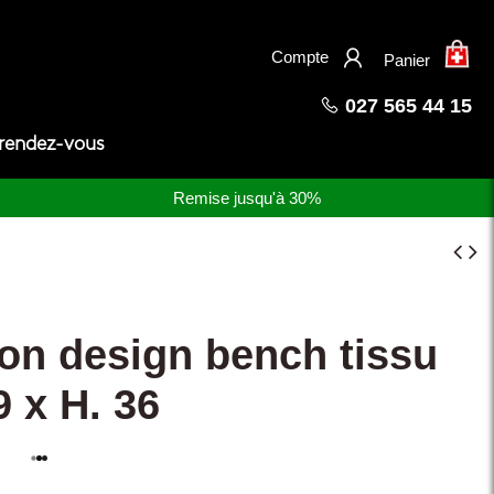
×
Compte
Panier
027 565 44 15
 rendez-vous
Remise jusqu'à 30%
on design bench tissu
9 x H. 36