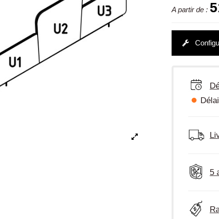
5
A partir de :
Configu
Dé
Délai
Li
5 
Ra