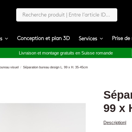
Conception et plan 3D
Prise de
ts
Services
Livraison et montage gratuits en Suisse romande
bureau visuel
Séparation bureau design L. 99 x H. 35-45cm
Sépar
99 x 
Description
|