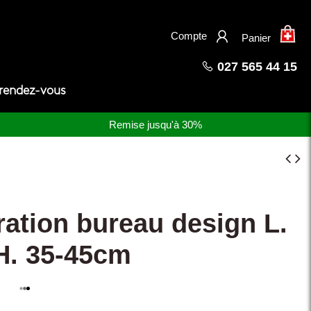
×
Compte
Panier
027 565 44 15
 rendez-vous
Remise jusqu'à 30%
ation bureau design L.
H. 35-45cm