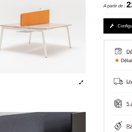
2
A partir de :
Configu
Dé
Délai
Li
5 
Ra