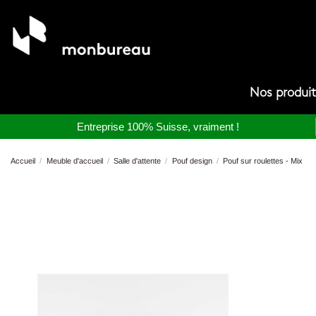
Nos produi
Entreprise 100% Suisse, vraiment !
Accueil
Meuble d'accueil
Salle d'attente
Pouf design
Pouf sur roulettes - Mix