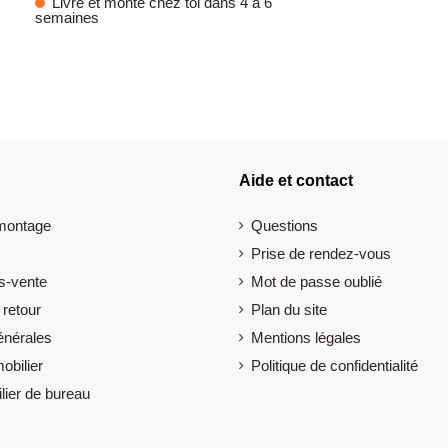
Livré et monté chez toi dans 4 à 6
semaines
Aide et contact
 montage
Questions
Prise de rendez-vous
s-vente
Mot de passe oublié
 retour
Plan du site
énérales
Mentions légales
obilier
Politique de confidentialité
lier de bureau