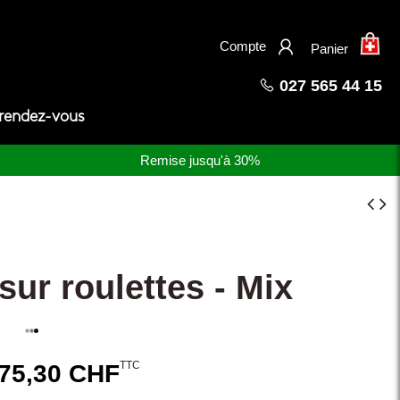
×
Compte
Panier
027 565 44 15
 rendez-vous
Remise jusqu'à 30%
sur roulettes - Mix
TTC
75,30 CHF