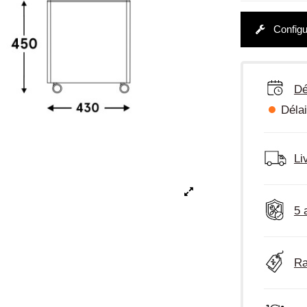
Configu
Dé
Délai
Li
5 
Ra