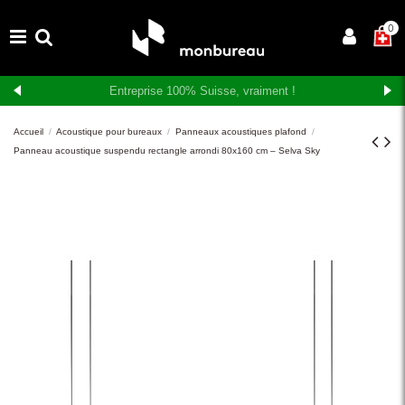
×
0
Livraison et montage gratuits en Suisse romande
Accueil
Acoustique pour bureaux
Panneaux acoustiques plafond
Panneau acoustique suspendu rectangle arrondi 80x160 cm – Selva Sky