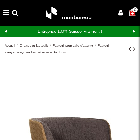
×
0
Entreprise 100% Suisse, vraiment !
Accueil
Chaises et fauteuils
Fauteuil pour salle d'attente
Fauteuil
lounge design en tissu et acier – BomBom