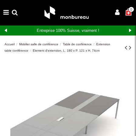
×
0
Entreprise 100% Suisse, vraiment !
Accueil
Mobilier salle de conférence
Table de conférence
Extension
table conférence
Element d'extension, L. 180 x P. 121 x H. 74cm