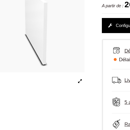
2
A partir de :
Configu
Dé
Délai
Li
5 
Ra