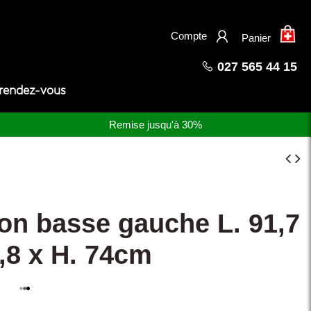
×
Compte
Panier
027 565 44 15
 rendez-vous
Remise jusqu'à 30%
ion basse gauche L. 91,7
3,8 x H. 74cm