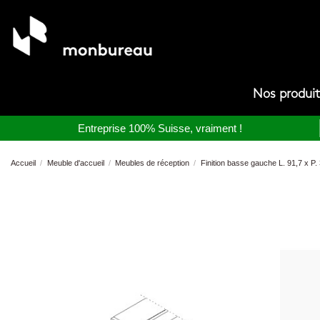
Nos produi
Entreprise 100% Suisse, vraiment !
Accueil
Meuble d'accueil
Meubles de réception
Finition basse gauche L. 91,7 x P.