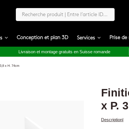
Conception et plan 3D
Prise de
ts
Services
Livraison et montage gratuits en Suisse romande
 3,8 x H. 74cm
Finit
x P. 
Description
|