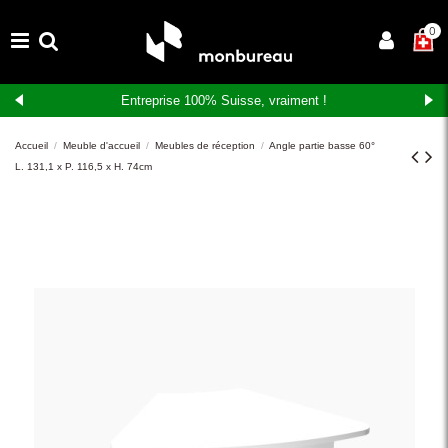
×
0
Entreprise 100% Suisse, vraiment !
Accueil
Meuble d'accueil
Meubles de réception
Angle partie basse 60°
L. 131,1 x P. 116,5 x H. 74cm