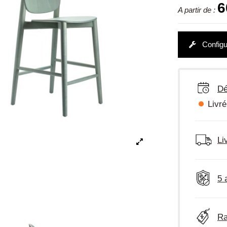
6
A partir de :
Configu
Dé
Livré
Li
5 
Ra