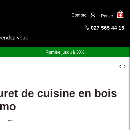
×
Compte
Panier
027 565 44 15
 rendez-vous
Remise jusqu'à 30%
ret de cuisine en bois
rmo