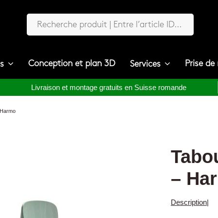
Conception et plan 3D
Prise de
ts
Services
Livraison et montage gratuits en Suisse romande
– Harmo
Tabou
– Ha
Description
|